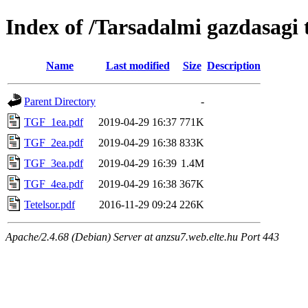
Index of /Tarsadalmi gazdasagi 
Name
Last modified
Size
Description
Parent Directory
-
TGF_1ea.pdf
2019-04-29 16:37
771K
TGF_2ea.pdf
2019-04-29 16:38
833K
TGF_3ea.pdf
2019-04-29 16:39
1.4M
TGF_4ea.pdf
2019-04-29 16:38
367K
Tetelsor.pdf
2016-11-29 09:24
226K
Apache/2.4.68 (Debian) Server at anzsu7.web.elte.hu Port 443