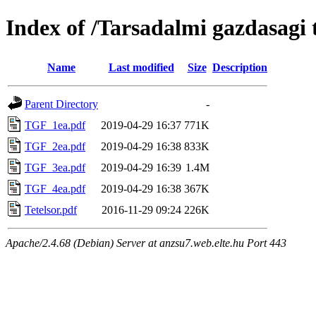
Index of /Tarsadalmi gazdasagi 
Name
Last modified
Size
Description
Parent Directory
-
TGF_1ea.pdf
2019-04-29 16:37
771K
TGF_2ea.pdf
2019-04-29 16:38
833K
TGF_3ea.pdf
2019-04-29 16:39
1.4M
TGF_4ea.pdf
2019-04-29 16:38
367K
Tetelsor.pdf
2016-11-29 09:24
226K
Apache/2.4.68 (Debian) Server at anzsu7.web.elte.hu Port 443