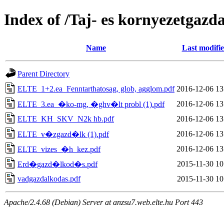
Index of /Taj- es kornyezetgazd
Name
Last modifi
Parent Directory
ELTE_1+2.ea_Fenntarthatosag, glob, agglom.pdf
2016-12-06 13
2016-12-06 13
ELTE_3.ea_�ko-mg, �ghv�lt probl (1).pdf
ELTE_KH_SKV_N2k hb.pdf
2016-12-06 13
2016-12-06 13
ELTE_v�zgazd�lk (1).pdf
2016-12-06 13
ELTE_vizes_�h_kez.pdf
2015-11-30 10
Erd�gazd�lkod�s.pdf
vadgazdalkodas.pdf
2015-11-30 10
Apache/2.4.68 (Debian) Server at anzsu7.web.elte.hu Port 443