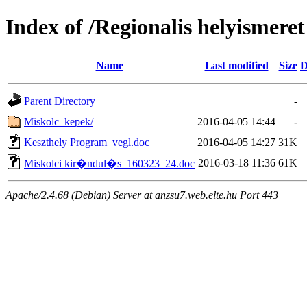
Index of /Regionalis helyismeret
Name
Last modified
Size
D
Parent Directory
-
Miskolc_kepek/
2016-04-05 14:44
-
Keszthely Program_vegl.doc
2016-04-05 14:27
31K
2016-03-18 11:36
61K
Miskolci kir�ndul�s_160323_24.doc
Apache/2.4.68 (Debian) Server at anzsu7.web.elte.hu Port 443