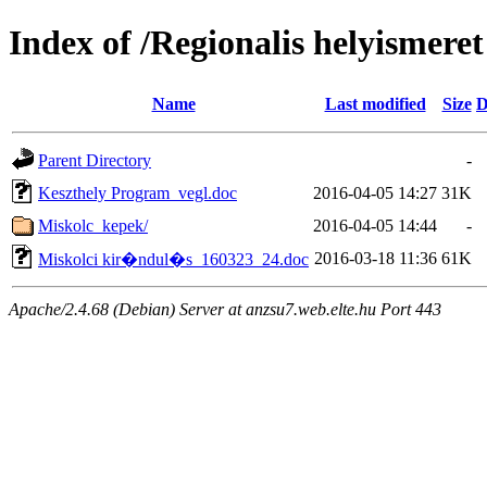
Index of /Regionalis helyismeret
Name
Last modified
Size
D
Parent Directory
-
Keszthely Program_vegl.doc
2016-04-05 14:27
31K
Miskolc_kepek/
2016-04-05 14:44
-
2016-03-18 11:36
61K
Miskolci kir�ndul�s_160323_24.doc
Apache/2.4.68 (Debian) Server at anzsu7.web.elte.hu Port 443