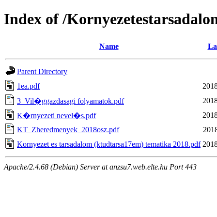
Index of /Kornyezetestarsadalo
Name
La
Parent Directory
1ea.pdf
2018
2018
3_Vil�ggazdasagi folyamatok.pdf
2018
K�rnyezeti nevel�s.pdf
KT_Zheredmenyek_2018osz.pdf
2018
Kornyezet es tarsadalom (ktudtarsa17em) tematika 2018.pdf
2018
Apache/2.4.68 (Debian) Server at anzsu7.web.elte.hu Port 443