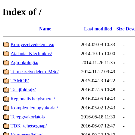
Index of /
Name
Last modified
Size
Desc
Kornyezetvedelem_ea/
2014-09-09 10:33
-
Atalanta_Ktechnikus/
2014-10-15 10:00
-
Agrookologia/
2014-11-26 11:35
-
Termeszetvedelem_MSc/
2014-11-27 09:49
-
TAMOP/
2015-04-23 14:22
-
Talajfoldrajz/
2016-02-25 10:48
-
Regionalis helyismeret/
2016-04-05 14:43
-
Komplex terepgyakorlat/
2016-05-02 12:43
-
Terepgyakorlatok/
2016-05-18 11:30
-
TDK_tehetsegnap/
2016-06-07 12:47
-
Kornyezetfizika/
2016-09-23 10:40
-