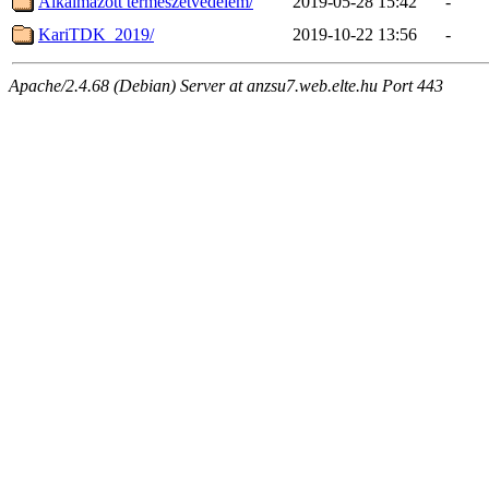
Alkalmazott termeszetvedelem/
2019-05-28 15:42
-
KariTDK_2019/
2019-10-22 13:56
-
Apache/2.4.68 (Debian) Server at anzsu7.web.elte.hu Port 443